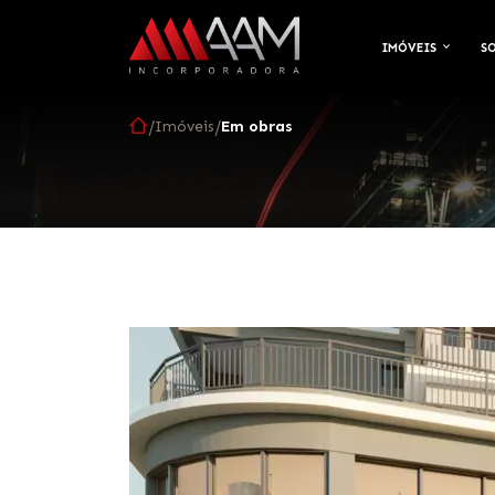
IMÓVEIS
S
/
/
Imóveis
Em obras