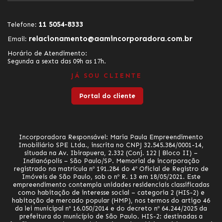
11 5054-8333
Telefone:
relacionamento@aamincorporadora.com.br
Email:
Horário de Atendimento:
Segunda a sexta das 09h as 17h.
JÁ SOU CLIENTE
Portal do cliente
Incorporadora Responsável: Maria Paula Empreendimento
Imobiliário SPE Ltda., inscrita no CNPJ 32.545.384/0001-14,
situada na Av. Ibirapuera, 2.332 (Conj. 122 | Bloco II) –
Indianópolis – São Paulo/SP. Memorial de incorporação
registrado na matrícula nº 191.284 do 4º Oficial de Registro de
Imóveis de São Paulo, sob o nº R. 13 em 18/05/2021. Este
empreendimento contempla unidades residenciais classificadas
como habitação de interesse social – categoria 2 (HIS-2) e
habitação de mercado popular (HMP), nos termos do artigo 46
da lei municipal nº 16.050/2014 e do decreto nº 64.244/2025 da
prefeitura do município de São Paulo. HIS-2: destinadas a