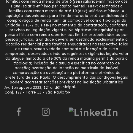
famílias com renda mensal de até 6 (seis) salários-mínimos ou até
1 (um) salário-mínimo per capita mensal; HMP: destinadas a
famílias com renda mensal de até 10 (dez) salários-mínimos. A
aquisição das unidades para fins de moradia está condicionada à
comprovação de renda familiar compatível com a tipologia da
unidade (HIS-2 ou HMP) no momento da contratação, conforme
previsto na legislação vigente. Na hipótese de aquisição por
pessoa física com renda superior aos limites estabelecidos ou por
pessoa jurídica, a unidade deverá ser destinada exclusivamente à
locação residencial para famílias enquadradas na respectiva faixa
de renda, sendo vedada comodato e locação de curta
temporada, observadas ainda as seguintes exigências legais: valor
do aluguel limitado a até 30% da renda máxima permitida para a
tipologia; inclusão de cláusula específica no contrato de
locação; averbação da locação na matrícula do imóvel;
comprovação da averbação na plataforma eletrônica da
prefeitura de São Paulo. O descumprimento das condições legais
poderá acarretar sanções previstas na legislação urbanística
municipal.
Av. Ibirapuera 2332, 12º andar
Conj. 122 - Torre II - São Paulo/SP