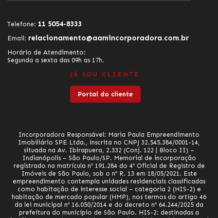
11 5054-8333
Telefone:
relacionamento@aamincorporadora.com.br
Email:
Horário de Atendimento:
Segunda a sexta das 09h as 17h.
JÁ SOU CLIENTE
Portal do cliente
Incorporadora Responsável: Maria Paula Empreendimento
Imobiliário SPE Ltda., inscrita no CNPJ 32.545.384/0001-14,
situada na Av. Ibirapuera, 2.332 (Conj. 122 | Bloco II) –
Indianópolis – São Paulo/SP. Memorial de incorporação
registrado na matrícula nº 191.284 do 4º Oficial de Registro de
Imóveis de São Paulo, sob o nº R. 13 em 18/05/2021. Este
empreendimento contempla unidades residenciais classificadas
como habitação de interesse social – categoria 2 (HIS-2) e
habitação de mercado popular (HMP), nos termos do artigo 46
da lei municipal nº 16.050/2014 e do decreto nº 64.244/2025 da
prefeitura do município de São Paulo. HIS-2: destinadas a