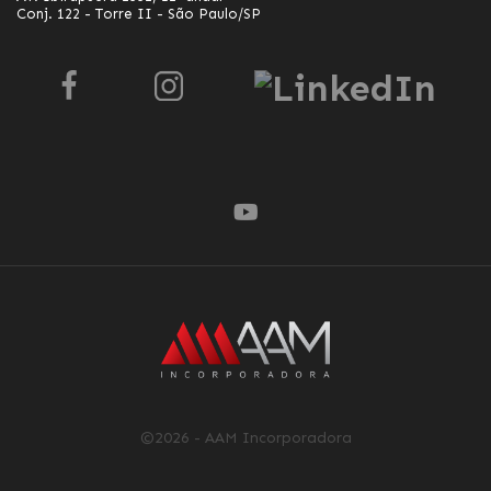
Conj. 122 - Torre II - São Paulo/SP
©2026 - AAM Incorporadora