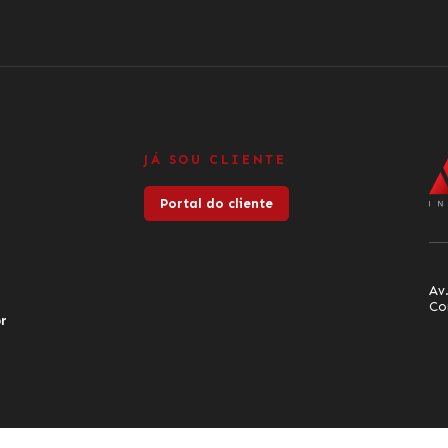
JÁ SOU CLIENTE
Portal do cliente
Av.
Co
r