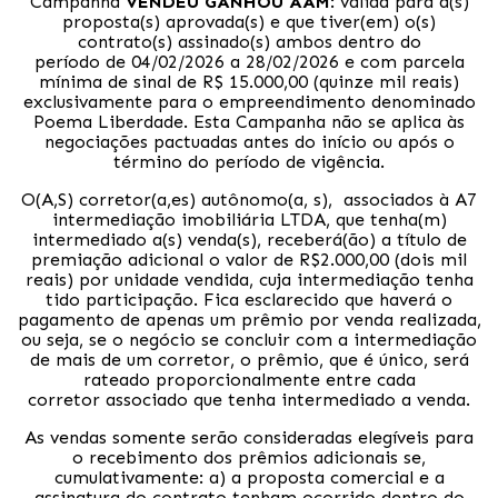
Campanha
VENDEU GANHOU AAM
: válida para a(s)
proposta(s) aprovada(s) e que tiver(em) o(s)
contrato(s) assinado(s) ambos dentro do
período de 04/02/2026 a 28/02/2026 e com parcela
mínima de sinal de R$ 15.000,00 (quinze mil reais)
exclusivamente para o empreendimento denominado
Poema Liberdade. Esta Campanha não se aplica às
negociações pactuadas antes do início ou após o
término do período de vigência.
O(A,S) corretor(a,es) autônomo(a, s), associados à A7
intermediação imobiliária LTDA, que tenha(m)
intermediado a(s) venda(s), receberá(ão) a título de
premiação adicional o valor de R$2.000,00 (dois mil
reais) por unidade vendida, cuja intermediação tenha
tido participação. Fica esclarecido que haverá o
pagamento de apenas um prêmio por venda realizada,
ou seja, se o negócio se concluir com a intermediação
de mais de um corretor, o prêmio, que é único, será
rateado proporcionalmente entre cada
corretor associado que tenha intermediado a venda.
As vendas somente serão consideradas elegíveis para
o recebimento dos prêmios adicionais se,
cumulativamente: a) a proposta comercial e a
assinatura do contrato tenham ocorrido dentro do