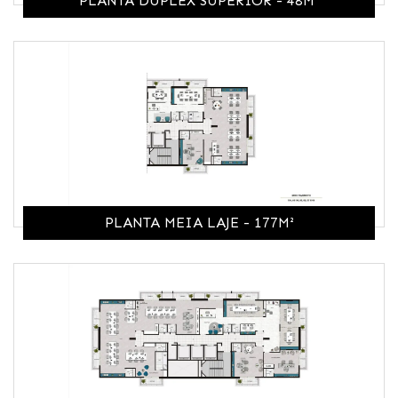
PLANTA DUPLEX SUPERIOR - 48M²
PLANTA MEIA LAJE - 177M²